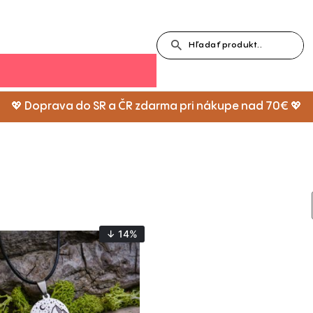
💖 Doprava do SR a ČR zdarma pri nákupe nad 70€ 💖
↓ 14%