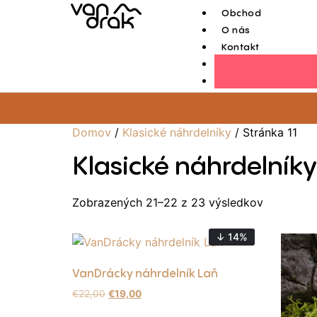
Obchod
O nás
Kontakt
Domov
/
Klasické náhrdelníky
/ Stránka 11
Klasické náhrdelníky
Zobrazených 21–22 z 23 výsledkov
↓ 14%
VanDrácky náhrdelník Laň
€
22,00
€
19,00