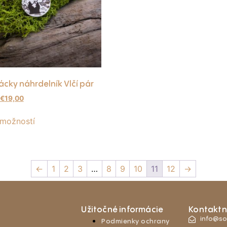
cky náhrdelník Vlčí pár
€
19,00
 možností
←
1
2
3
…
8
9
10
11
12
→
Užitočné informácie
Kontaktn
info@so
Podmienky ochrany