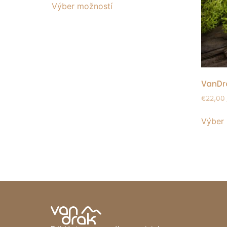
Výber možností
VanDrá
€
22,00
Výber