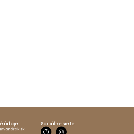
é údaje
Sociálne siete
mvandrak.sk