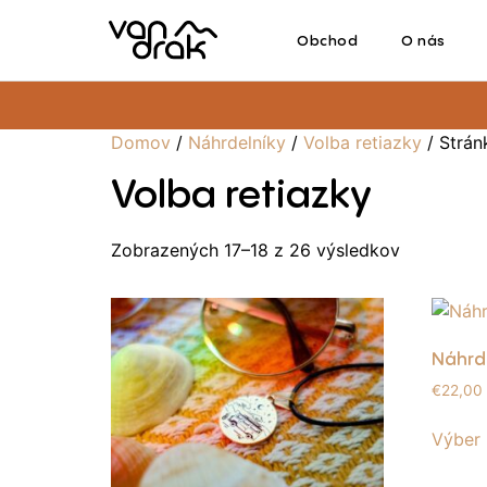
Obchod
O nás
Domov
/
Náhrdelníky
/
Volba retiazky
/ Strán
Volba retiazky
Zobrazených 17–18 z 26 výsledkov
Náhrd
€
22,00
Výber