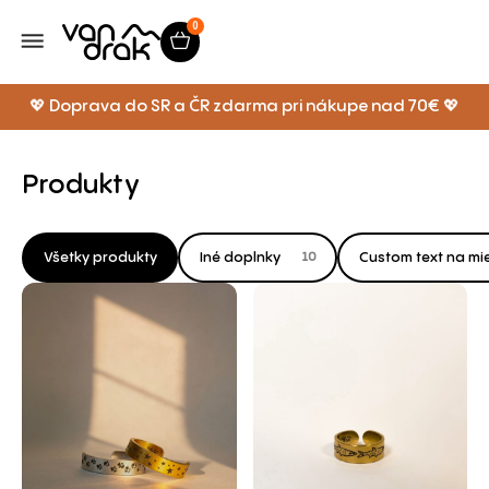
0
💖 Doprava do SR a ČR zdarma pri nákupe nad 70€ 💖
Produkty
Všetky produkty
Iné doplnky
Custom text na mi
10