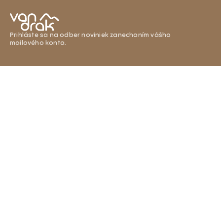
Prihláste sa na odber noviniek zanechaním vášho
mailového konta.
Užitočné
Kontaktné údaje
Sociálne siete
informácie
info@somvandrak.sk
Podmienky ochrany
osobných údajov
Obchodné
podmienky
Reklamačný
poriadok
Vrátenie a výmena
tovaru
Doprava