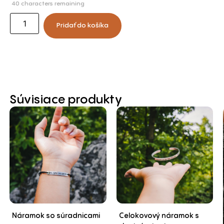
40
characters remaining
Pridať do košíka
Súvisiace produkty
Náramok so súradnicami
Celokovový náramok s