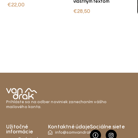
vlastným textom
€
22,00
€
28,50
Prihláste sa na odber noviniek zanechaním vášho
mailového konta.
Užitočné
Kontaktné údaje
Sociálne siete
informácie
info@somvandrak.sk