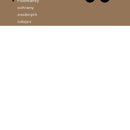
Podmienky
ochrany
osobných
údajov
Obchodné
podmienky
Reklamačný
poriadok
Vrátenie a
výmena
tovaru
Doprava