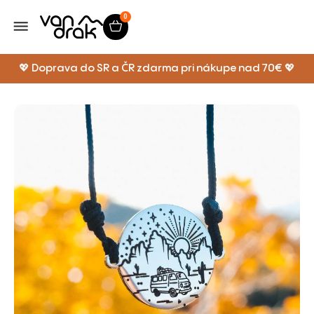
0
💖 Doprava do SR a ČR zdarma pri nákupe nad 70€ 💖