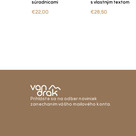
+ Doplnok
súradnicami
s vlastným textom
€
22,00
€
28,50
Prihláste sa na odber noviniek
zanechaním vášho mailového konta.