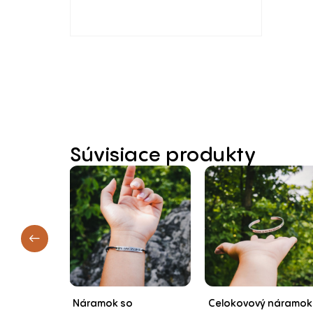
Súvisiace produkty
our pet!
Náramok so
Celokovový náramok