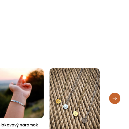
lokovový náramok
Šperk k