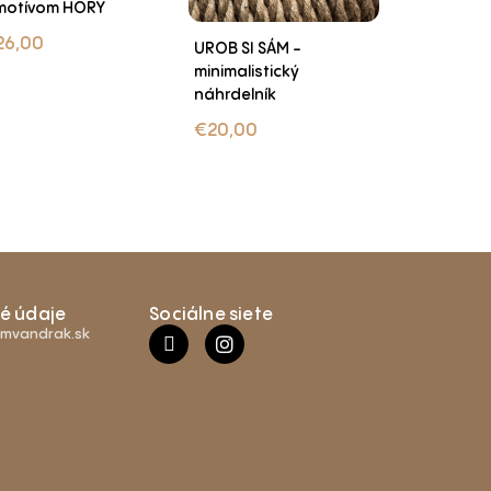
motívom HORY
personali
návrhu
26,00
UROB SI SÁM -
€
22,00
minimalistický
náhrdelník
€
20,00
é údaje
Sociálne siete
mvandrak.sk