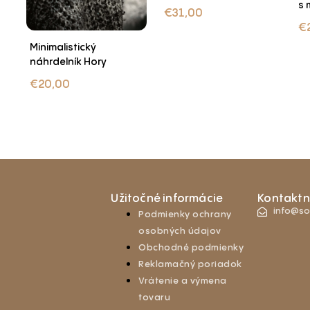
s 
€
31,00
€
Minimalistický
náhrdelník Hory
€
20,00
Užitočné informácie
Kontaktn
info@so
Podmienky ochrany
osobných údajov
Obchodné podmienky
Reklamačný poriadok
Vrátenie a výmena
tovaru