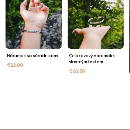
Náramok so súradnicami
Celokovový náramok s
vlastným textom
€
22,00
€
28,50