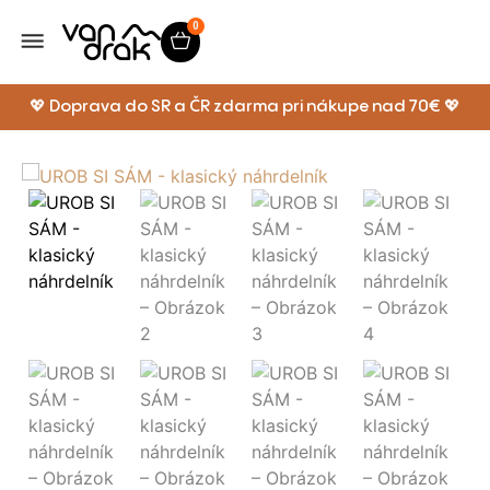
0
💖 Doprava do SR a ČR zdarma pri nákupe nad 70€ 💖