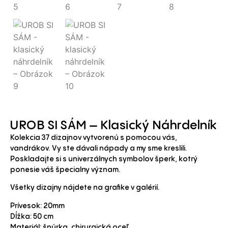
UROB SI SÁM – Klasický Náhrdelník
Kolekcia 37 dizajnov vytvorenú s pomocou vás,
vandrákov. Vy ste dávali nápady a my sme kreslili.
Poskladajte si s univerzálnych symbolov šperk, kotrý
ponesie váš špecialny význam.
Všetky dizajny nájdete na grafike v galérií.
Prívesok: 20mm
Dĺžka: 50 cm
Materiál: šnúrka, chirurgická oceľ