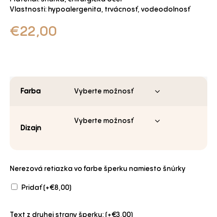
Vlastnosti: hypoalergenita, trvácnosť, vodeodolnosť
€
22,00
Farba
Dizajn
Nerezová retiazka vo farbe šperku namiesto šnúrky
Pridať (+
€
8,00
)
Text z druhej strany šperku: (+
€
3,00
)